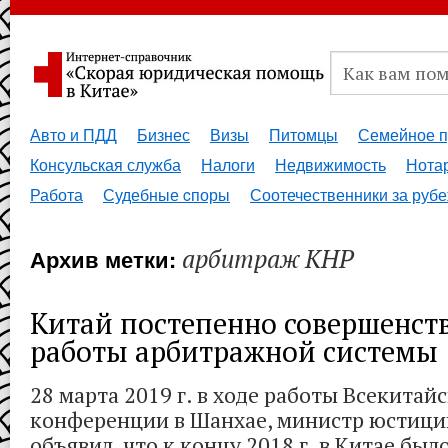
Авто и ПДД
Бизнес
Визы
Питомцы
Семейное п
Консульская служба
Налоги
Недвижимость
Нота
Работа
Судебные cпоры
Соотечественники за руб
арбитраж КНР
Архив метки:
Китай постепенно совершенст
работы арбитражной системы
28 марта 2019 г. в ходе работы Всекита
конференции в Шанхае, министр юстици
объявил, что к концу 2018 г. в Китае был