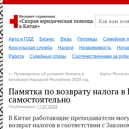
Авто и ПДД
Бизнес
Визы
Питомцы
Семейное п
Консульская служба
Налоги
Недвижимость
Нота
Работа
Судебные cпоры
Соотечественники за руб
←
Путеводитель об условиях бизнеса в
Карты Россельх
Китайской Народной Республике 2025 год
Памятка по возврату налога в
самостоятельно
Опубликовано
11.07.2025
В Китае работающие преподаватели могу
возврат налогов в соответствии с Закон