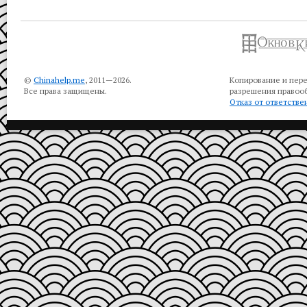
©
Chinahelp.me
, 2011—2026.
Копирование и пере
Все права защищены.
разрешения правооб
Отказ от ответстве