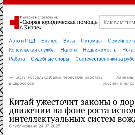
Авто и ПДД
Бизнес
Визы
Питомцы
Семейное п
Консульская служба
Налоги
Недвижимость
Нота
Работа
Судебные cпоры
Соотечественники за руб
←
Карты Россельхозбанка перестали работать
Хайнань 
в Евросоюзе
россиян и истор
Китай ужесточит законы о до
движении на фоне роста испо
интеллектуальных систем вож
Опубликовано
24.07.2025