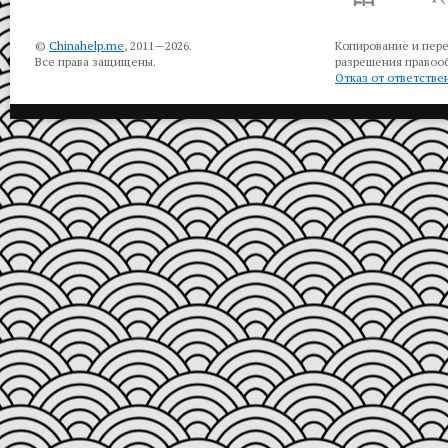
©
Chinahelp.me
, 2011—2026.
Копирование и пере
Все права защищены.
разрешения правооб
Отказ от ответстве